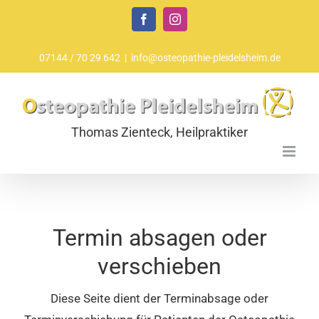
Zum
Facebook
Instagram
Inhalt
springen
07144 / 70 29 642
|
info@osteopathie-pleidelsheim.de
Termin absagen oder
verschieben
Diese Seite dient der Terminabsage oder