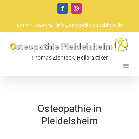
Zum
Facebook
Instagram
Inhalt
springen
07144 / 70 29 642
|
info@osteopathie-pleidelsheim.de
Osteopathie in
Pleidelsheim