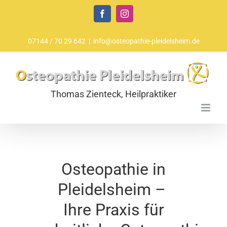
Zum
Facebook
Instagram
Inhalt
springen
07144 / 70 29 642
|
info@osteopathie-pleidelsheim.de
Osteopathie in
Pleidelsheim –
Ihre Praxis für