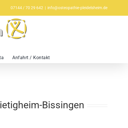
07144 / 70 29 642
|
info@osteopathie-pleidelsheim.de
ta
Anfahrt / Kontakt
Bietigheim-Bissingen