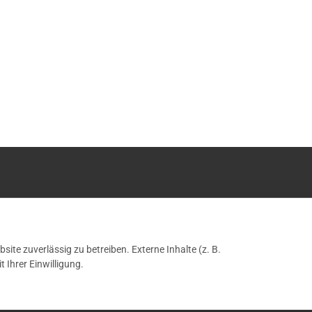
site zuverlässig zu betreiben. Externe Inhalte (z. B.
6 Osteopathie Pleidelsheim | Telefon:
07144 / 70 29 642
|
Impressum & Datens
 Ihrer Einwilligung.
Facebook
Instagram