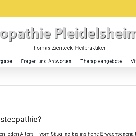
rgabe
Fragen und Antworten
Therapieangebote
Vi
Osteopathie?
hen jeden Alters – vom Säugling bis ins hohe Erwachsenenal