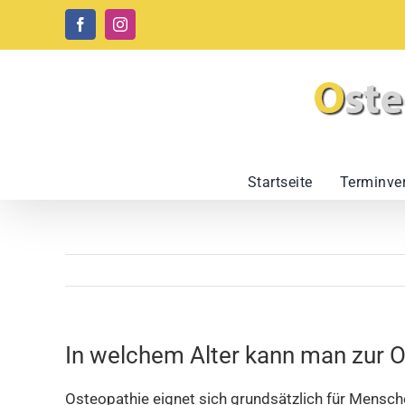
Zum
Facebook
Instagram
Inhalt
springen
Startseite
Terminve
In welchem Alter kann man zur 
Osteopathie eignet sich grundsätzlich für Mensc