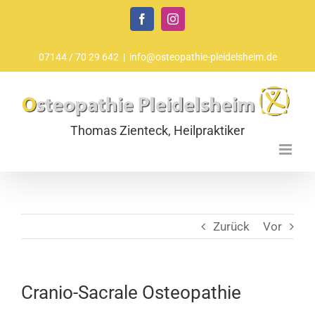
Zum
Facebook
Instagram
Inhalt
springen
07144 / 70 29 642
|
info@osteopathie-pleidelsheim.de
Zurück
Vor
Cranio-Sacrale Osteopathie